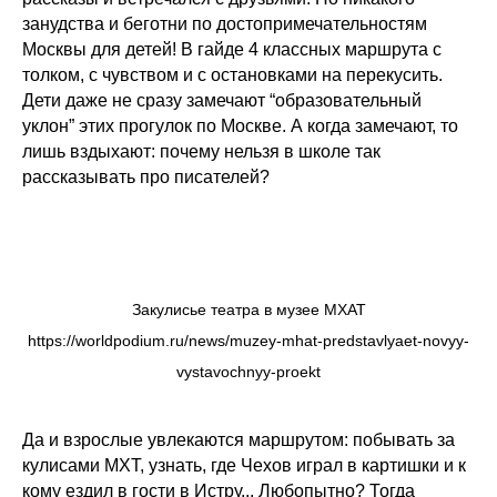
занудства и беготни по достопримечательностям
Москвы для детей! В гайде 4 классных маршрута с
толком, с чувством и с остановками на перекусить.
Дети даже не сразу замечают “образовательный
уклон” этих прогулок по Москве. А когда замечают, то
лишь вздыхают: почему нельзя в школе так
рассказывать про писателей?
Закулисье театра в музее МХАТ
https://worldpodium.ru/news/muzey-mhat-predstavlyaet-novyy-
vystavochnyy-proekt
Да и взрослые увлекаются маршрутом: побывать за
кулисами МХТ, узнать, где Чехов играл в картишки и к
кому ездил в гости в Истру... Любопытно? Тогда